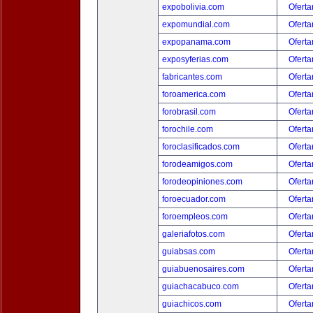
expobolivia.com
Oferta
expomundial.com
Oferta
expopanama.com
Oferta
exposyferias.com
Oferta
fabricantes.com
Oferta
foroamerica.com
Oferta
forobrasil.com
Oferta
forochile.com
Oferta
foroclasificados.com
Oferta
forodeamigos.com
Oferta
forodeopiniones.com
Oferta
foroecuador.com
Oferta
foroempleos.com
Oferta
galeriafotos.com
Oferta
guiabsas.com
Oferta
guiabuenosaires.com
Oferta
guiachacabuco.com
Oferta
guiachicos.com
Oferta