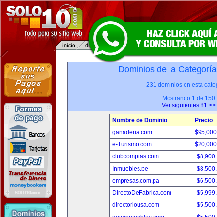
Dominios de la Categoría
231 dominios en esta categ
Mostrando 1 de 150
Ver siguientes 81 >>
Nombre de Dominio
Precio
ganaderia.com
$95,000
e-Turismo.com
$20,000
clubcompras.com
$8,900
Inmuebles.pe
$8,500
empresas.com.pa
$6,500
DirectoDeFabrica.com
$5,999
directoriousa.com
$5,500