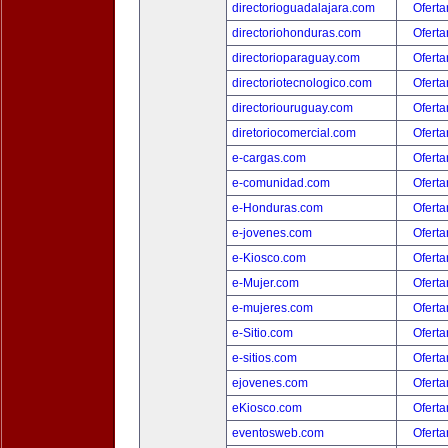
directorioguadalajara.com
Oferta
directoriohonduras.com
Oferta
directorioparaguay.com
Oferta
directoriotecnologico.com
Oferta
directoriouruguay.com
Oferta
diretoriocomercial.com
Oferta
e-cargas.com
Oferta
e-comunidad.com
Oferta
e-Honduras.com
Oferta
e-jovenes.com
Oferta
e-Kiosco.com
Oferta
e-Mujer.com
Oferta
e-mujeres.com
Oferta
e-Sitio.com
Oferta
e-sitios.com
Oferta
ejovenes.com
Oferta
eKiosco.com
Oferta
eventosweb.com
Oferta