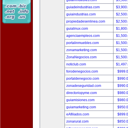
guiainmuebles.com
$5,500
guiadeindustrias.com
$3,900
guiaindustrias.com
$2,500
propiedadesenlinea.com
$2,500
guialinux.com
$1,800
agenciaempleos.com
$1,500
portalinmuebles.com
$1,500
zonamarketing.com
$1,500
ZonaNegocios.com
$1,500
noticlub.com
$1,497
forodenegocios.com
$999.
portaldenegocio.com
$990.
zonadeseguridad.com
$990.
directoriopyme.com
$980.
guiamisiones.com
$980.
guiamarketing.com
$950.
eAfiliados.com
$899.
zonarural.com
$850.