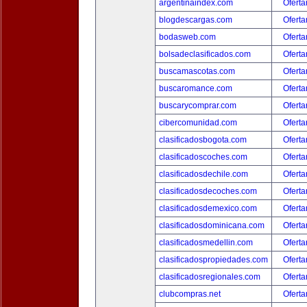
argentinaindex.com
Oferta
blogdescargas.com
Oferta
bodasweb.com
Oferta
bolsadeclasificados.com
Oferta
buscamascotas.com
Oferta
buscaromance.com
Oferta
buscarycomprar.com
Oferta
cibercomunidad.com
Oferta
clasificadosbogota.com
Oferta
clasificadoscoches.com
Oferta
clasificadosdechile.com
Oferta
clasificadosdecoches.com
Oferta
clasificadosdemexico.com
Oferta
clasificadosdominicana.com
Oferta
clasificadosmedellin.com
Oferta
clasificadospropiedades.com
Oferta
clasificadosregionales.com
Oferta
clubcompras.net
Oferta