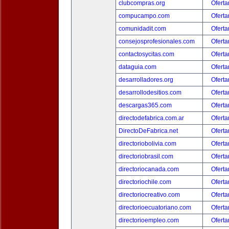
clubcompras.org
Oferta
compucampo.com
Oferta
comunidadit.com
Oferta
consejosprofesionales.com
Oferta
contactosycitas.com
Oferta
dataguia.com
Oferta
desarrolladores.org
Oferta
desarrollodesitios.com
Oferta
descargas365.com
Oferta
directodefabrica.com.ar
Oferta
DirectoDeFabrica.net
Oferta
directoriobolivia.com
Oferta
directoriobrasil.com
Oferta
directoriocanada.com
Oferta
directoriochile.com
Oferta
directoriocreativo.com
Oferta
directorioecuatoriano.com
Oferta
directorioempleo.com
Oferta