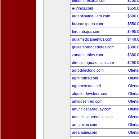
infoempresarial.com
$700.
e-Vinos.com
$650.
argentinatequiero.com
$590.
buscaexperto.com
$550.
forotrabajos.com
$495.
guiamedicamentos.com
$449.
guiaemprendedores.com
$380.
zonamuebles.com
$380.
directorioguatemala.com
$290.
agrodirectorio.com
Oferta
agroindice.com
Oferta
agromercado.net
Oferta
alquilerdevideos.com
Oferta
amigosenred.com
Oferta
anunciosparaguay.com
Oferta
anunciospuertorico.com
Oferta
areajoven.com
Oferta
areamujer.com
Oferta