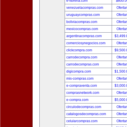
e-libreria.com
$800.
venezuelacompras.com
Oferta
uruguaycompras.com
Oferta
boliviacompras.com
Oferta
mexicocompras.com
Oferta
argentinacompras.com
$3,499
comerciosynegocios.com
Oferta
clickcompra.com
$9,500
carrodecompra.com
Oferta
carrodecompras.com
Oferta
digicompra.com
$1,500
mis-compras.com
Oferta
e-compraventa.com
$3,000
comprasnetwork.com
Oferta
e-compra.com
$5,000
circulodecompras.com
Oferta
catalogosdecompras.com
Oferta
celularcompras.com
Oferta