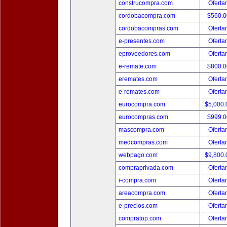
construcompra.com
Oferta
cordobacompra.com
$560.
cordobacompras.com
Oferta
e-presentes.com
Oferta
eproveedores.com
Oferta
e-remate.com
$800.
eremates.com
Oferta
e-remates.com
Oferta
eurocompra.com
$5,000
eurocompras.com
$999.
mascompra.com
Oferta
medcompras.com
Oferta
webpago.com
$9,800
compraprivada.com
Oferta
i-compra.com
Oferta
areacompra.com
Oferta
e-precios.com
Oferta
compratop.com
Oferta