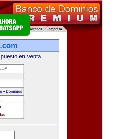
b.com
 puesto en Venta
.COM
g y Dominios
!
m
tas