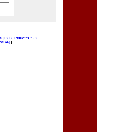
m
|
monetizatuweb.com
|
zar.org
|