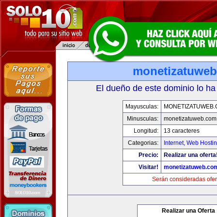
monetizatuwe
El dueño de este dominio lo ha
Mayusculas:
MONETIZATUWEB
Minusculas:
monetizatuweb.com
Longitud:
13 caracteres
Categorias:
Internet
,
Web Hostin
Precio:
Realizar una oferta
Visitar!
monetizatuweb.co
Serán consideradas ofer
Realizar una Oferta