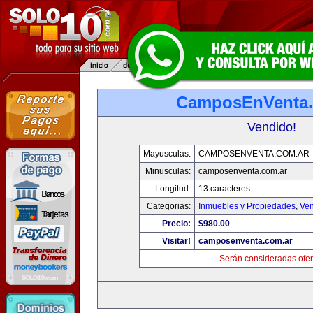
CamposEnVenta.
Vendido!
Mayusculas:
CAMPOSENVENTA.COM.AR
Minusculas:
camposenventa.com.ar
Longitud:
13 caracteres
Categorias:
Inmuebles y Propiedades
,
Ven
Precio:
$980.00
Visitar!
camposenventa.com.ar
Serán consideradas ofer