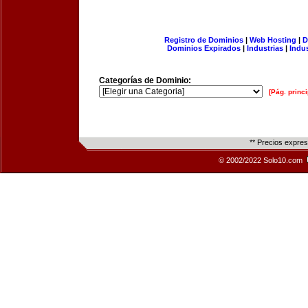
Registro de Dominios
|
Web Hosting
|
D
Dominios Expirados
|
Industrias
|
Indu
Categorías de Dominio:
[Pág. princi
** Precios expre
© 2002/2022 Solo10.com