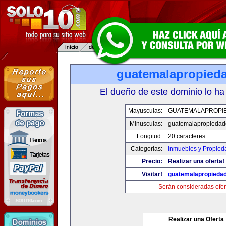
guatemalapropied
El dueño de este dominio lo ha
Mayusculas:
GUATEMALAPROPI
Minusculas:
guatemalapropiedad
Longitud:
20 caracteres
Categorias:
Inmuebles y Propied
Precio:
Realizar una oferta!
Visitar!
guatemalapropieda
Serán consideradas ofer
Realizar una Oferta