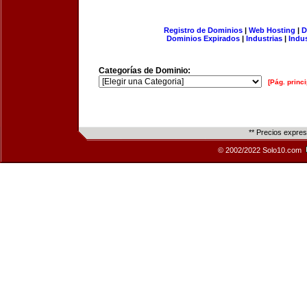
Registro de Dominios
|
Web Hosting
|
D
Dominios Expirados
|
Industrias
|
Indu
Categorías de Dominio:
[Pág. princi
** Precios expre
© 2002/2022 Solo10.com