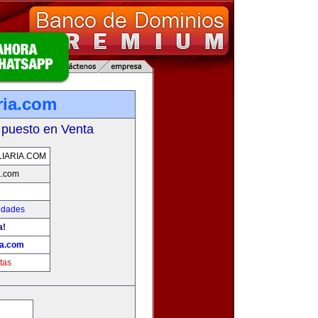
ria.com
 puesto en Venta
IARIA.COM
a.com
edades
a!
ia.com
tas