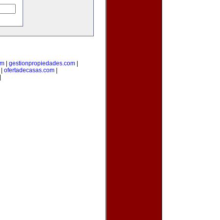
om
|
gestionpropiedades.com
|
|
ofertadecasas.com
|
|