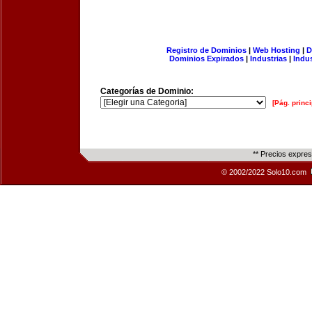
Registro de Dominios
|
Web Hosting
|
D
Dominios Expirados
|
Industrias
|
Indu
Categorías de Dominio:
[Pág. princi
** Precios expre
© 2002/2022 Solo10.com