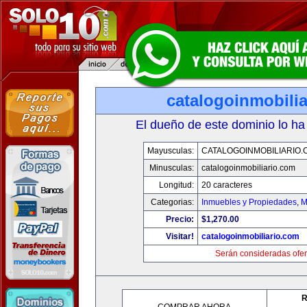
catalogoinmobili
El dueño de este dominio lo ha
Mayusculas:
CATALOGOINMOBILIARIO.
Minusculas:
catalogoinmobiliario.com
Longitud:
20 caracteres
Categorias:
Inmuebles y Propiedades
,
M
Precio:
$1,270.00
Visitar!
catalogoinmobiliario.com
Serán consideradas ofer
R