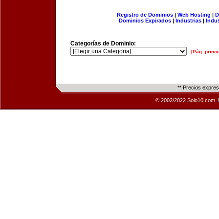
Registro de Dominios
|
Web Hosting
|
D
Dominios Expirados
|
Industrias
|
Indu
Categorías de Dominio:
[Pág. princi
** Precios expre
© 2002/2022 Solo10.com