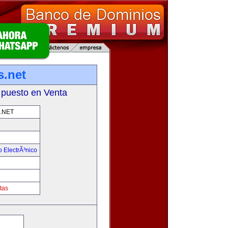
.net
 puesto en Venta
.NET
 ElectrÃ³nico
!
tas