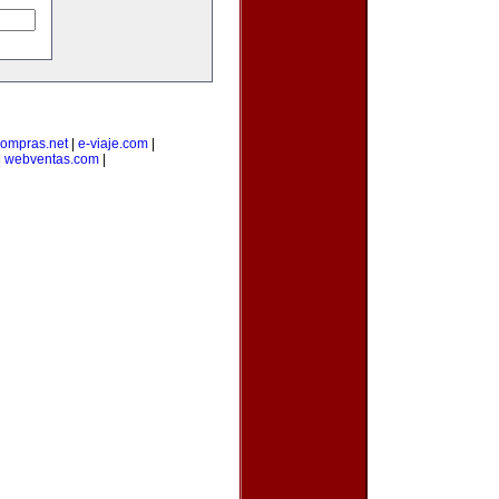
ompras.net
|
e-viaje.com
|
|
webventas.com
|