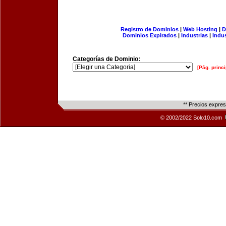
Registro de Dominios
|
Web Hosting
|
D
Dominios Expirados
|
Industrias
|
Indu
Categorías de Dominio:
[Pág. princi
** Precios expre
© 2002/2022 Solo10.com