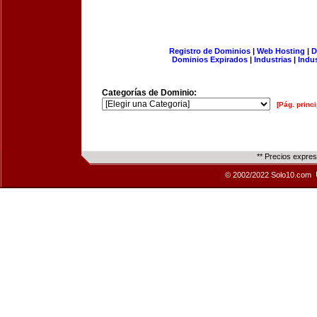
Registro de Dominios
|
Web Hosting
|
D
Dominios Expirados
|
Industrias
|
Indu
Categorías de Dominio:
[Pág. princi
** Precios expre
© 2002/2022 Solo10.com