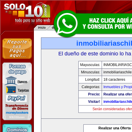
inmobiliariasch
El dueño de este dominio lo ha
Mayusculas:
INMOBILIARIAS
Minusculas:
inmobiliariaschil
Longitud:
18 caracteres
Categorias:
Inmuebles y Prop
Precio:
Realizar una ofer
Visitar!
inmobiliariaschi
Serán consideradas ofer
Realizar una Oferta