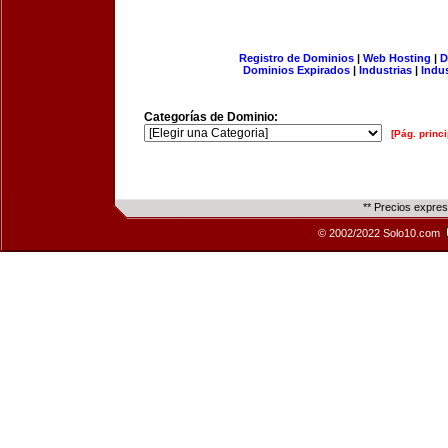
Registro de Dominios
|
Web Hosting
|
D
Dominios Expirados
|
Industrias
|
Indu
Categorías de Dominio:
[Pág. princi
** Precios expre
© 2002/2022 Solo10.com