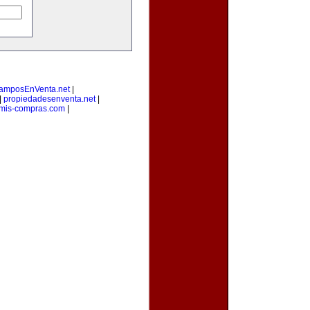
amposEnVenta.net
|
|
propiedadesenventa.net
|
mis-compras.com
|