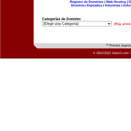
Registro de Dominios
|
Web Hosting
|
D
Dominios Expirados
|
Industrias
|
Indu
Categorías de Dominio:
[Pág. princi
** Precios expre
© 2002/2022 Solo10.com