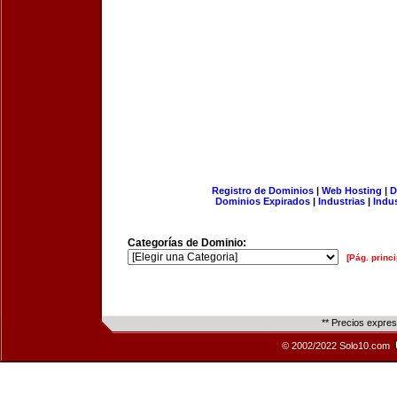
Registro de Dominios
|
Web Hosting
|
D
Dominios Expirados
|
Industrias
|
Indu
Categorías de Dominio:
[Pág. princi
** Precios expre
© 2002/2022 Solo10.com