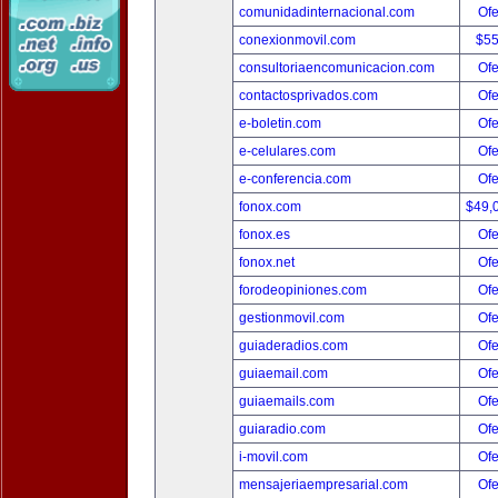
comunidadinternacional.com
Ofe
conexionmovil.com
$5
consultoriaencomunicacion.com
Ofe
contactosprivados.com
Ofe
e-boletin.com
Ofe
e-celulares.com
Ofe
e-conferencia.com
Ofe
fonox.com
$49,
fonox.es
Ofe
fonox.net
Ofe
forodeopiniones.com
Ofe
gestionmovil.com
Ofe
guiaderadios.com
Ofe
guiaemail.com
Ofe
guiaemails.com
Ofe
guiaradio.com
Ofe
i-movil.com
Ofe
mensajeriaempresarial.com
Ofe