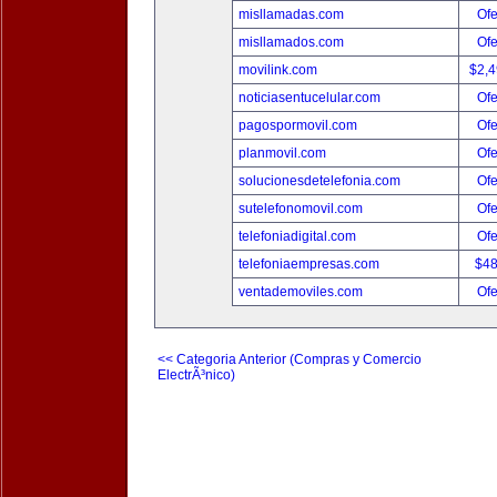
misllamadas.com
Ofe
misllamados.com
Ofe
movilink.com
$2,
noticiasentucelular.com
Ofe
pagospormovil.com
Ofe
planmovil.com
Ofe
solucionesdetelefonia.com
Ofe
sutelefonomovil.com
Ofe
telefoniadigital.com
Ofe
telefoniaempresas.com
$4
ventademoviles.com
Ofe
<< Categoria Anterior (Compras y Comercio
ElectrÃ³nico)