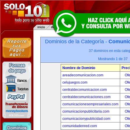
Dominios de la Categoría -
Comunica
37 dominios en esta categ
Mostrando 1 de 37
Nombre de Dominio
Prec
areadecomunicacion.com
Ofe
celujuegos.com
Ofe
centraldecomunicacion.com
Ofe
centraldecomunicaciones.com
Ofe
comunicacionesempresariales.com
Ofe
comunicacionpublicitaria.com
Ofe
comunicacionypublicidad.com
Ofe
comunidadenred.com
Ofe