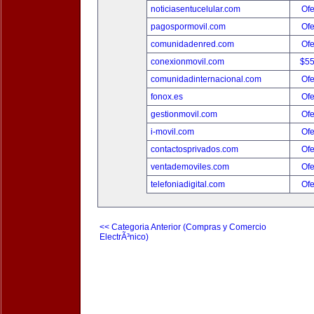
noticiasentucelular.com
Ofe
pagospormovil.com
Ofe
comunidadenred.com
Ofe
conexionmovil.com
$5
comunidadinternacional.com
Ofe
fonox.es
Ofe
gestionmovil.com
Ofe
i-movil.com
Ofe
contactosprivados.com
Ofe
ventademoviles.com
Ofe
telefoniadigital.com
Ofe
<< Categoria Anterior (Compras y Comercio
ElectrÃ³nico)