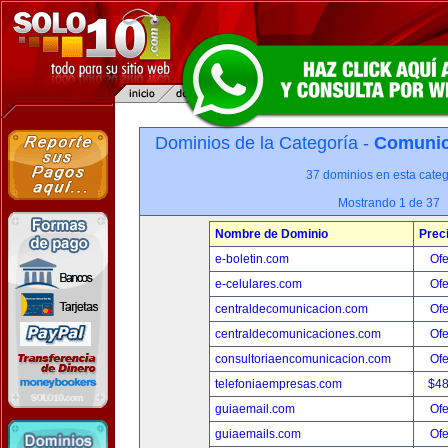
Dominios de la Categoría -
Comunica
37 dominios en esta categ
Mostrando 1 de 37
Nombre de Dominio
Prec
e-boletin.com
Ofe
e-celulares.com
Ofe
centraldecomunicacion.com
Ofe
centraldecomunicaciones.com
Ofe
consultoriaencomunicacion.com
Ofe
telefoniaempresas.com
$4
guiaemail.com
Ofe
guiaemails.com
Ofe