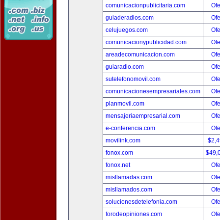
comunicacionpublicitaria.com
Ofe
guiaderadios.com
Ofe
celujuegos.com
Ofe
comunicacionypublicidad.com
Ofe
areadecomunicacion.com
Ofe
guiaradio.com
Ofe
sutelefonomovil.com
Ofe
comunicacionesempresariales.com
Ofe
planmovil.com
Ofe
mensajeriaempresarial.com
Ofe
e-conferencia.com
Ofe
movilink.com
$2,
fonox.com
$49,
fonox.net
Ofe
misllamadas.com
Ofe
misllamados.com
Ofe
solucionesdetelefonia.com
Ofe
forodeopiniones.com
Ofe