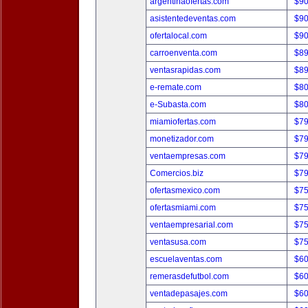
argentinaofertas.com
$9
asistentedeventas.com
$9
ofertalocal.com
$9
carroenventa.com
$8
ventasrapidas.com
$8
e-remate.com
$8
e-Subasta.com
$8
miamiofertas.com
$7
monetizador.com
$7
ventaempresas.com
$7
Comercios.biz
$7
ofertasmexico.com
$7
ofertasmiami.com
$7
ventaempresarial.com
$7
ventasusa.com
$7
escuelaventas.com
$6
remerasdefutbol.com
$6
ventadepasajes.com
$6