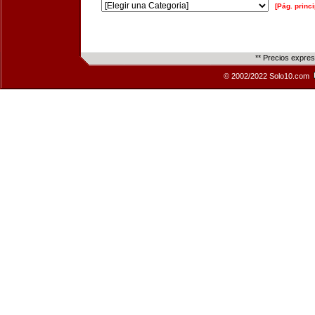
[Pág. princi
** Precios expre
© 2002/2022 Solo10.com