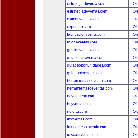
estrategiadeventa.com
Ofe
estrategiadeventas.com
Ofe
exitoenventas.com
Ofe
exportelo.com
Ofe
fabricacionyventa.com
Ofe
forodeventas.com
Ofe
gestionventas.com
Ofe
guiacompraventa.com
Ofe
guiadeoportunidades.com
Ofe
guiaparavender.com
Ofe
herramientasdeventa.com
Ofe
herramientasdeventas.com
Ofe
hoyenoferta.com
Ofe
hoyventa.com
Ofe
i-oferta.com
Ofe
infoventas.com
Ofe
inmueblesalaventa.com
Ofe
joyasenventa.com
Ofe