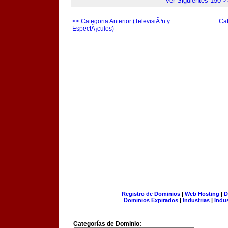
Ver Siguientes 150 >
<< Categoria Anterior (TelevisiÃ³n y
Cat
EspectÃ¡culos)
Registro de Dominios
|
Web Hosting
|
D
Dominios Expirados
|
Industrias
|
Indu
Categorías de Dominio: