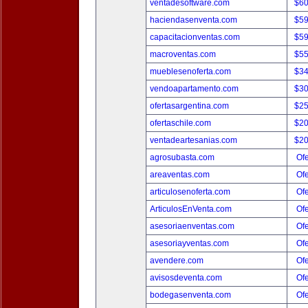
ventadesoftware.com
$6
haciendasenventa.com
$5
capacitacionventas.com
$5
macroventas.com
$5
mueblesenoferta.com
$3
vendoapartamento.com
$3
ofertasargentina.com
$2
ofertaschile.com
$2
ventadeartesanias.com
$2
agrosubasta.com
Ofe
areaventas.com
Ofe
articulosenoferta.com
Ofe
ArticulosEnVenta.com
Ofe
asesoriaenventas.com
Ofe
asesoriayventas.com
Ofe
avendere.com
Ofe
avisosdeventa.com
Ofe
bodegasenventa.com
Ofe