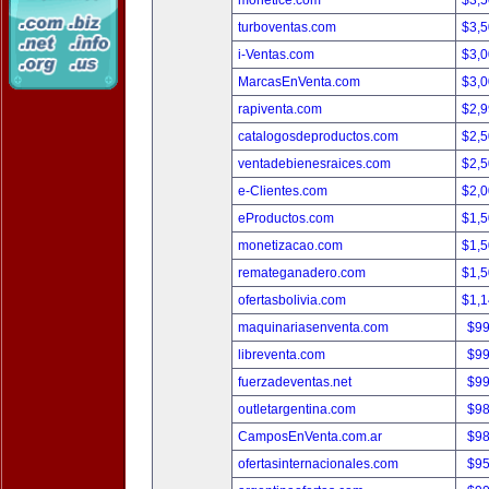
monetice.com
$3,
turboventas.com
$3,
i-Ventas.com
$3,
MarcasEnVenta.com
$3,
rapiventa.com
$2,
catalogosdeproductos.com
$2,
ventadebienesraices.com
$2,
e-Clientes.com
$2,
eProductos.com
$1,
monetizacao.com
$1,
remateganadero.com
$1,
ofertasbolivia.com
$1,
maquinariasenventa.com
$9
libreventa.com
$9
fuerzadeventas.net
$9
outletargentina.com
$9
CamposEnVenta.com.ar
$9
ofertasinternacionales.com
$9